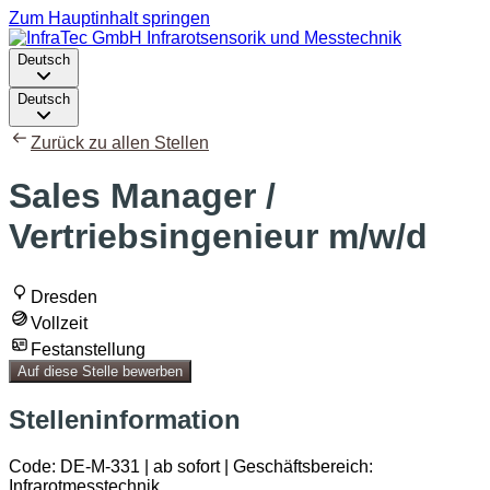
Zum Hauptinhalt springen
Deutsch
Deutsch
Zurück zu allen Stellen
Sales Manager /
Vertriebsingenieur m/w/d
Dresden
Vollzeit
Festanstellung
Auf diese Stelle bewerben
Stelleninformation
Code: DE-M-331 | ab sofort | Geschäftsbereich:
Infrarotmesstechnik